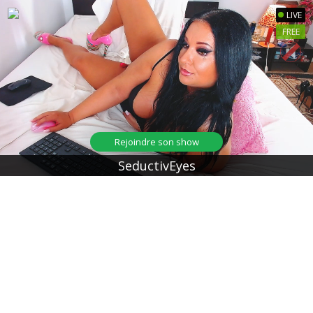
LIVE
FREE
Rejoindre son show
SeductivEyes