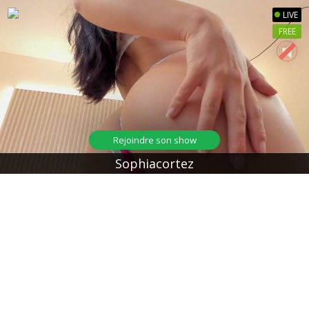
LIVE
FREE
Rejoindre son show
Sophiacortez