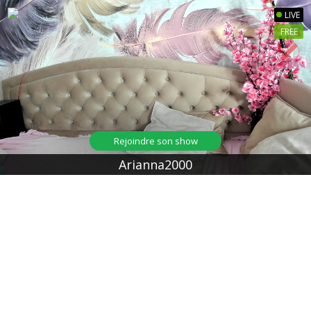
LIVE
FREE
Rejoindre son show
Arianna2000